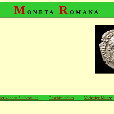
M
R
oneta
omana
ier können Sie bestellen
Geschichtliches
Vorherige Münze