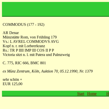
COMMODUS (177 - 192)
AR Denar
Münzstätte Rom, von Frühling 179
Vs.: L AVREL COMMODVS AVG
Kopf n. r. mit Lorbeerkranz
Rs.: TR P IIII IMP III COS II P P
Victoria sitzt n. l. mit Patera und Palmzweig
C. 775, RIC 666, BMC 801
ex Münz Zentrum, Köln, Auktion 70, 05.12.1990, Nr. 1379
sehr schön +
EUR 125,00
Start
Home
H