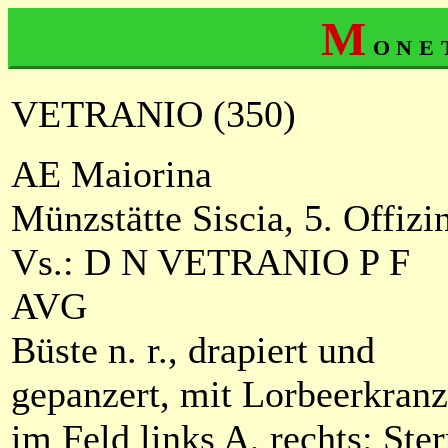
M
one
VETRANIO (350)
AE Maiorina
Münzstätte Siscia, 5. Offizi
Vs.: D N VETRANIO P F
AVG
Büste n. r., drapiert und
gepanzert, mit Lorbeerkranz
im Feld links A, rechts: Ste