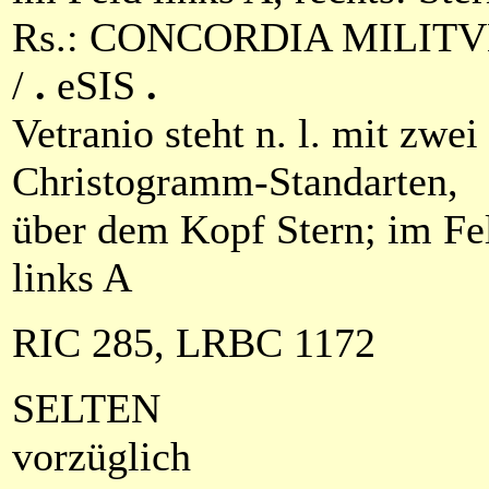
Rs.: CONCORDIA MILIT
/
.
e
SIS
.
Vetranio steht n. l. mit zwei
Christogramm-Standarten,
über dem Kopf Stern; im Fe
links A
RIC 285, LRBC 1172
SELTEN
vorzüglich