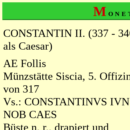
M
one
CONSTANTIN II. (337 - 34
als Caesar)
AE Follis
Münzstätte Siscia, 5. Offizi
von 317
Vs.: CONSTANTINVS IVN
NOB CAES
Büste n. r., drapiert und