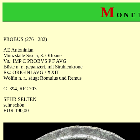
M
one
PROBUS (276 - 282)
AE Antoninian
Münzstätte Siscia, 3. Offizine
Vs.: IMP C PROBVS P F AVG
Büste n. r., gepanzert, mit Strahlenkrone
Rs.: ORIGINI AVG / XXIT
Wölfin n. r., säugt Romulus und Remus
C. 394, RIC 703
SEHR SELTEN
sehr schön +
EUR 190,00